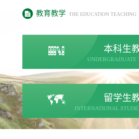
教育教学
THE EDUCATION TEACHING
本科生
UNDERGRADUATE 
留学生
INTERNATIONAL STUDE