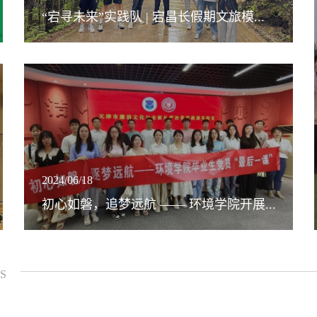
“宕寻未来”实践队 | 宕昌长假期文旅模...
2024/06/18
初心如磐，追梦远航 —— 环境学院开展...
S