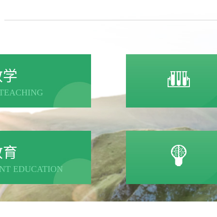
教学
TEACHING
教育
NT EDUCATION